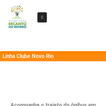
Home
Sobre
Gestão
Serviços
Linha Clube Novo Rio
Projetos
Linhas
Documentos
Notícias
Acompanhe o trajeto do ônibus em