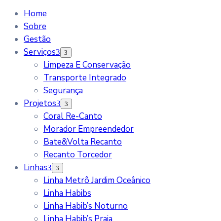
Home
Sobre
Gestão
Serviços
Limpeza E Conservação
Transporte Integrado
Segurança
Projetos
Coral Re-Canto
Morador Empreendedor
Bate&Volta Recanto
Recanto Torcedor
Linhas
Linha Metrô Jardim Oceânico
Linha Habibs
Linha Habib’s Noturno
Linha Habib’s Praia