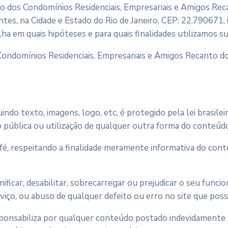
o dos Condomínios Residenciais, Empresariais e Amigos Re
antes, na Cidade e Estado do Rio de Janeiro, CEP: 22.790671
ha em quais hipóteses e para quais finalidades utilizamos s
Condomínios Residenciais, Empresariais e Amigos Recanto do 
ndo texto, imagens, logo, etc, é protegido pela lei brasilei
ão pública ou utilização de qualquer outra forma do conteúdo 
fé, respeitando a finalidade meramente informativa do conteú
ificar, desabilitar, sobrecarregar ou prejudicar o seu funci
viço, ou abuso de qualquer defeito ou erro no site que poss
onsabiliza por qualquer conteúdo postado indevidamente por