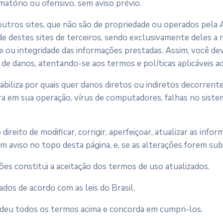
matório ou ofensivo, sem aviso prévio.
a outros sites, que não são de propriedade ou operados pela
e destes sites de terceiros, sendo exclusivamente deles a 
de ou integridade das informações prestadas. Assim, você dev
de danos, atentando-se aos termos e políticas aplicáveis ao
biliza por quais quer danos diretos ou indiretos decorrent
ora em sua operação, vírus de computadores, falhas no sis
reito de modificar, corrigir, aperfeiçoar, atualizar as inf
aviso no topo desta página, e, se as alterações forem substa
ões constitui a aceitação dos termos de uso atualizados.
ados de acordo com as leis do Brasil.
endeu todos os termos acima e concorda em cumpri-los.