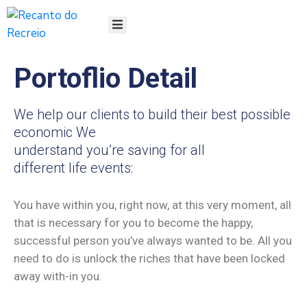
HOME
Portoflio Detail
SOBRE
GESTÃO
SERVIÇOS
We help our clients to build their best possible
PROJETOS
economic We
LINHAS
understand you’re saving for all
DOCUMENTOS
different life events:
NOTÍCIAS
REDES
You have within you, right now, at this very moment, all
SOCIAIS
that is necessary for you to become the happy,
FALE
successful person you’ve always wanted to be. All you
CONOSCO
need to do is unlock the riches that have been locked
away with-in you.