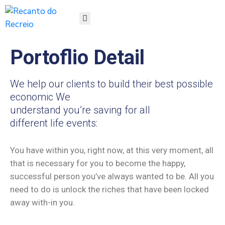
HOME
Portoflio Detail
SOBRE
GESTÃO
SERVIÇOS
We help our clients to build their best possible
PROJETOS
economic We
LINHAS
understand you’re saving for all
DOCUMENTOS
different life events:
NOTÍCIAS
REDES
You have within you, right now, at this very moment, all
SOCIAIS
that is necessary for you to become the happy,
FALE
successful person you’ve always wanted to be. All you
CONOSCO
need to do is unlock the riches that have been locked
away with-in you.