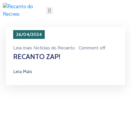
HOME
SOBRE
26/04/2024
GESTÃO
SERVIÇOS
Leia mais
Notícias do Recanto
Comment off
PROJETOS
RECANTO ZAP!
LINHAS
DOCUMENTOS
Leia Mais
NOTÍCIAS
REDES
SOCIAIS
FALE
CONOSCO